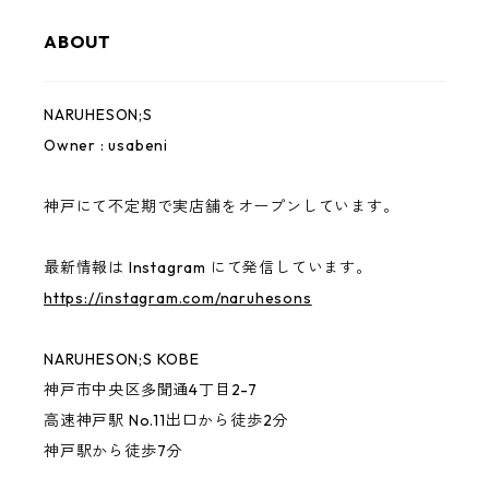
ABOUT
Cap
Pouch
Bridge Logo
NARUHESON;S
Hoodie
Sticker
小磯竜也 × NARUHESON;S
Owner : usabeni
Outer
USABENI EXPRESS
神戸にて不定期で実店舗をオープンしています。
ずっとこども
最新情報は Instagram にて発信しています。
https://instagram.com/naruhesons
CONVINCED CHILDREN
NARUHESON;S KOBE
other
神戸市中央区多聞通4丁目2-7
高速神戸駅 No.11出口から徒歩2分
神戸駅から徒歩7分
benihouse