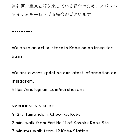
※神戸⇄東京と行き来している都合のため、アパレル
Ken Kagami
アイテムを一時下げる場合がございます。
NARUHESON;S TEAM
---------
USABENI GOODS
We open an actual store in Kobe on an irregular
basis.
Gymnastics Club
We are always updating our latest information on
MAYU BENINGO
Instagram.
https://instagram.com/naruhesons
Local Little Shop
NARUHESON;S KOBE
4-2-7 Tamondori, Chuo-ku, Kobe
Thai
2 min. walk from Exit No.11 of Kosoku Kobe Sta.
7 minutes walk from JR Kobe Station