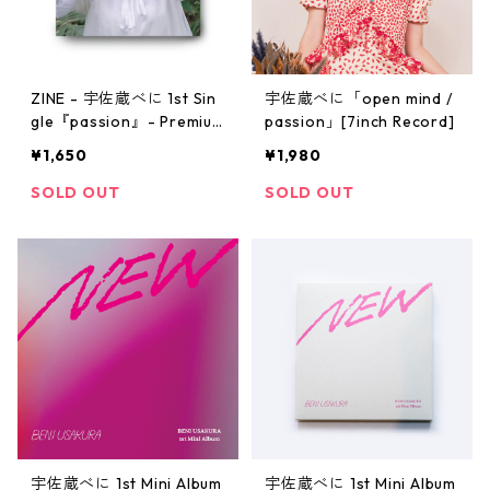
ZINE - 宇佐蔵べに 1st Sin
宇佐蔵べに「open mind /
gle『passion』- Premium
passion」[7inch Record]
type
¥1,650
¥1,980
SOLD OUT
SOLD OUT
宇佐蔵べに 1st Mini Album
宇佐蔵べに 1st Mini Album