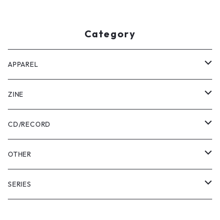
Category
APPAREL
Tee
ZINE
Pants
USABENI ZINE
CD/RECORD
Sweatshirt
USABENI TRAVEL
Beni Usakura
OTHER
Shirts
コラボ
FRUN FRIN FRIENDS
Key Holder
SERIES
KIDS
usabeni
Bag
YAMAHESON;S