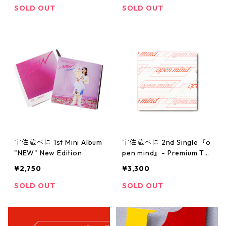
SOLD OUT
SOLD OUT
宇佐蔵べに 1st Mini Album
宇佐蔵べに 2nd Single『o
"NEW" New Edition
pen mind』- Premium Typ
e
¥2,750
¥3,300
SOLD OUT
SOLD OUT