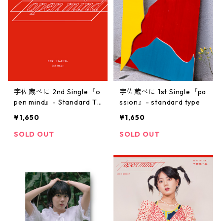
宇佐蔵べに 2nd Single『o
宇佐蔵べに 1st Single『pa
pen mind』- Standard Ty
ssion』- standard type
pe
¥1,650
¥1,650
SOLD OUT
SOLD OUT