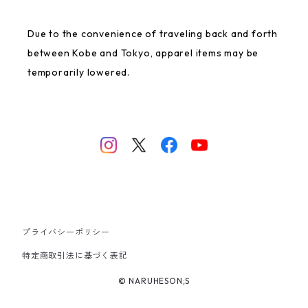
GREAT FORTUNE
Due to the convenience of traveling back and forth
Rakugaki
between Kobe and Tokyo, apparel items may be
temporarily lowered.
NANJING CHOCOLATE
Ittengokai
USED
0.75
プライバシーポリシー
Mai Space
特定商取引法に基づく表記
© NARUHESON;S