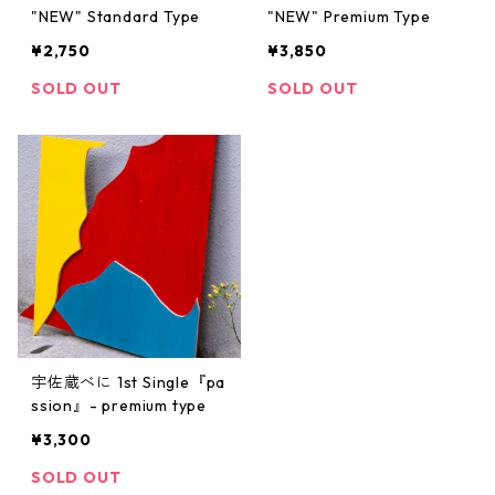
"NEW" Standard Type
"NEW" Premium Type
¥2,750
¥3,850
SOLD OUT
SOLD OUT
宇佐蔵べに 1st Single『pa
ssion』- premium type
¥3,300
SOLD OUT