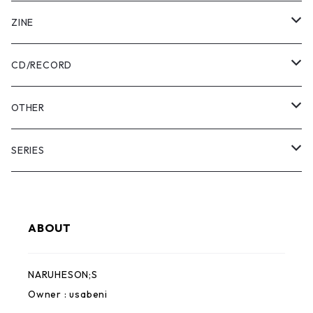
Tee
ZINE
Pants
USABENI ZINE
CD/RECORD
Sweatshirt
USABENI TRAVEL
Beni Usakura
OTHER
Shirts
コラボ
FRUN FRIN FRIENDS
Key Holder
SERIES
KIDS
usabeni
Bag
YAMAHESON;S
ABOUT
Cap
Pouch
Bridge Logo
NARUHESON;S
Hoodie
Sticker
小磯竜也 × NARUHESON;S
Owner : usabeni