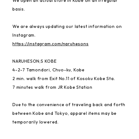
We open an actual store in Kobe on an irregular
basis.
Gymnastics Club
We are always updating our latest information on
MAYU BENINGO
Instagram.
https://instagram.com/naruhesons
Local Little Shop
NARUHESON;S KOBE
4-2-7 Tamondori, Chuo-ku, Kobe
Thai
2 min. walk from Exit No.11 of Kosoku Kobe Sta.
7 minutes walk from JR Kobe Station
GREAT FORTUNE
Due to the convenience of traveling back and forth
Rakugaki
between Kobe and Tokyo, apparel items may be
temporarily lowered.
NANJING CHOCOLATE