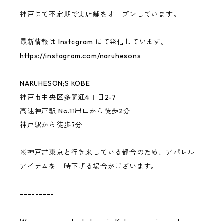
Outer
USABENI EXPRESS
神戸にて不定期で実店舗をオープンしています。
ずっとこども
最新情報は Instagram にて発信しています。
https://instagram.com/naruhesons
CONVINCED CHILDREN
NARUHESON;S KOBE
other
神戸市中央区多聞通4丁目2-7
高速神戸駅 No.11出口から徒歩2分
神戸駅から徒歩7分
benihouse
※神戸⇄東京と行き来している都合のため、アパレル
Ken Kagami
アイテムを一時下げる場合がございます。
NARUHESON;S TEAM
---------
USABENI GOODS