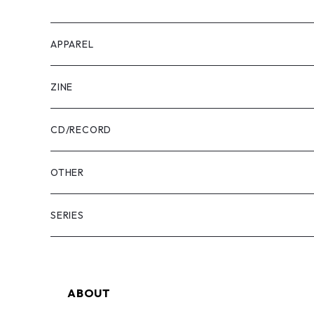
APPAREL
Tee
ZINE
Pants
USABENI ZINE
CD/RECORD
Sweatshirt
USABENI TRAVEL
Beni Usakura
OTHER
Shirts
コラボ
FRUN FRIN FRIENDS
Key Holder
SERIES
KIDS
usabeni
Bag
YAMAHESON;S
ABOUT
Cap
Pouch
Bridge Logo