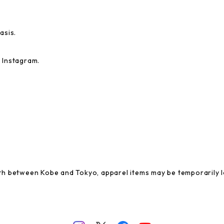
asis.
 Instagram.
rth between Kobe and Tokyo, apparel items may be temporarily 