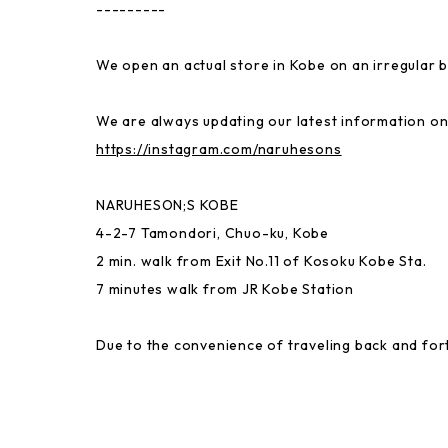
---------
NARUHESON;S TEAM
We open an actual store in Kobe on an irregular b
USABENI GOODS
We are always updating our latest information on
Gymnastics Club
https://instagram.com/naruhesons
MAYU BENINGO
NARUHESON;S KOBE
4-2-7 Tamondori, Chuo-ku, Kobe
2 min. walk from Exit No.11 of Kosoku Kobe Sta.
Local Little Shop
7 minutes walk from JR Kobe Station
Thai
Due to the convenience of traveling back and fo
GREAT FORTUNE
Rakugaki