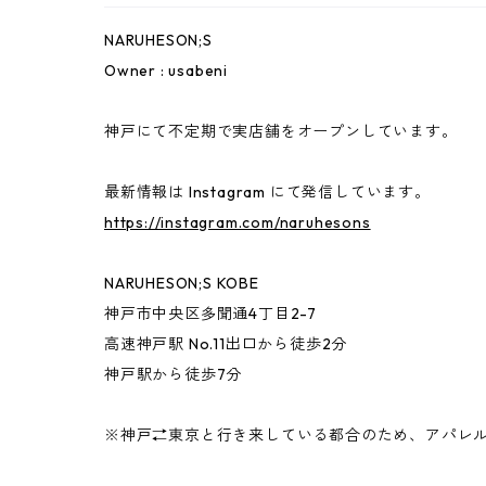
NARUHESON;S
Hoodie
Sticker
小磯竜也 × NARUHESON;S
Owner : usabeni
Outer
USABENI EXPRESS
神戸にて不定期で実店舗をオープンしています。
ずっとこども
最新情報は Instagram にて発信しています。
https://instagram.com/naruhesons
CONVINCED CHILDREN
NARUHESON;S KOBE
other
神戸市中央区多聞通4丁目2-7
高速神戸駅 No.11出口から徒歩2分
神戸駅から徒歩7分
benihouse
※神戸⇄東京と行き来している都合のため、アパレ
Ken Kagami