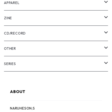
APPAREL
Tee
ZINE
Pants
USABENI ZINE
CD/RECORD
Sweatshirt
USABENI TRAVEL
Beni Usakura
OTHER
Shirts
コラボ
FRUN FRIN FRIENDS
Key Holder
SERIES
KIDS
usabeni
Bag
YAMAHESON;S
ABOUT
Cap
Pouch
Bridge Logo
NARUHESON;S
Hoodie
Sticker
小磯竜也 × NARUHESON;S