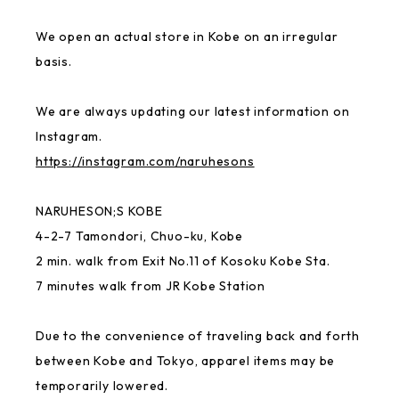
USABENI GOODS
We open an actual store in Kobe on an irregular
basis.
Gymnastics Club
We are always updating our latest information on
MAYU BENINGO
Instagram.
https://instagram.com/naruhesons
Local Little Shop
NARUHESON;S KOBE
4-2-7 Tamondori, Chuo-ku, Kobe
Thai
2 min. walk from Exit No.11 of Kosoku Kobe Sta.
7 minutes walk from JR Kobe Station
GREAT FORTUNE
Due to the convenience of traveling back and forth
Rakugaki
between Kobe and Tokyo, apparel items may be
temporarily lowered.