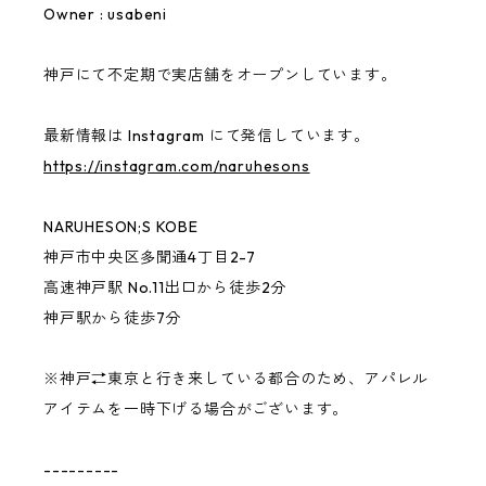
Owner : usabeni
Outer
USABENI EXPRESS
神戸にて不定期で実店舗をオープンしています。
ずっとこども
最新情報は Instagram にて発信しています。
https://instagram.com/naruhesons
CONVINCED CHILDREN
NARUHESON;S KOBE
other
神戸市中央区多聞通4丁目2-7
高速神戸駅 No.11出口から徒歩2分
神戸駅から徒歩7分
benihouse
※神戸⇄東京と行き来している都合のため、アパレル
Ken Kagami
アイテムを一時下げる場合がございます。
NARUHESON;S TEAM
---------