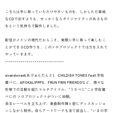
こちらは手に取っていただけやすいものを、しかしただ単純
なCDで出すよりも、せっかくならオリジナリティのあるもの
をという気持ちで製作しました。
配信がメインの現代だからこそ、実際に手に取って楽しむこ
とができるCD作りを、このソロプロジェクトでは力を入れて
やっていきます。
------------------------------
avandoned(あヴぁんだんど)、CHILDISH TONES feat.宇佐
蔵べに、APOKALIPPPS、FRUN FRIN FRIENDSなど、様々な
形態での活動を経たマルチアイドル、"うさべに"こと宇佐蔵
べにの ソロプロジェクトがついに始動。
自主レーベルを立ち上げ、楽曲制作陣と密にディスカッショ
ンしながら制作。自らアートワークも全て担当し、"いまの宇