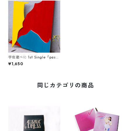
Hoodie
Sticker
小磯竜也 × NARUHESON;S
Outer
USABENI EXPRESS
ずっとこども
宇佐蔵べに 1st Single『passi
on』- standard type
¥1,650
CONVINCED CHILDREN
同じカテゴリの商品
other
benihouse
Ken Kagami