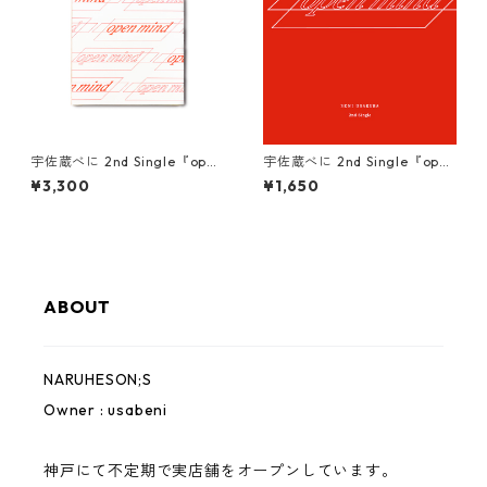
Rakugaki
NANJING CHOCOLATE
Ittengokai
宇佐蔵べに 2nd Single『open
宇佐蔵べに 2nd Single『open
mind』- Premium Type
mind』- Standard Type
¥3,300
¥1,650
USED
0.75
ABOUT
Mai Space
NARUHESON;S
Owner : usabeni
神戸にて不定期で実店舗をオープンしています。