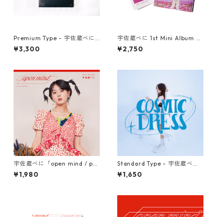
NARUHESON;S TEAM
Premium Type - 宇佐蔵べに3
宇佐蔵べに 1st Mini Album "N
rd Single『コズミックドレ
EW" New Edition
USABENI GOODS
¥3,300
¥2,750
ス』
Gymnastics Club
MAYU BENINGO
Local Little Shop
宇佐蔵べに「open mind / pa
Standard Type - 宇佐蔵べに3
Thai
ssion」[7inch Record]
rd Single『コズミックドレ
¥1,980
¥1,650
ス』
GREAT FORTUNE