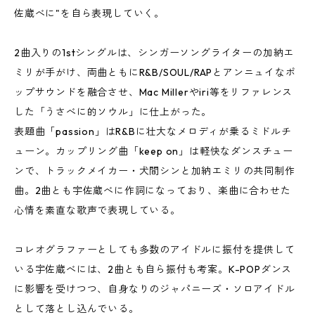
佐蔵べに"を自ら表現していく。
2曲入りの1stシングルは、シンガーソングライターの加納エ
ミリが手がけ、両曲ともにR&B/SOUL/RAPとアンニュイなポ
ップサウンドを融合させ、Mac Millerやiri等をリファレンス
した「うさべに的ソウル」に仕上がった。
表題曲「passion」はR&Bに壮大なメロディが乗るミドルチ
ューン。カップリング曲「keep on」は軽快なダンスチュー
ンで、トラックメイカー・犬間シンと加納エミリの共同制作
曲。2曲とも宇佐蔵べに作詞になっており、楽曲に合わせた
心情を素直な歌声で表現している。
コレオグラファーとしても多数のアイドルに振付を提供して
いる宇佐蔵べには、2曲とも自ら振付も考案。K-POPダンス
に影響を受けつつ、自身なりのジャパニーズ・ソロアイドル
として落とし込んでいる。