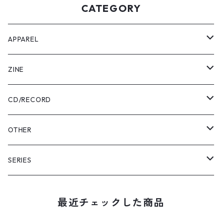
CATEGORY
APPAREL
Tee
ZINE
Pants
USABENI ZINE
CD/RECORD
Sweatshirt
USABENI TRAVEL
Beni Usakura
OTHER
Shirts
コラボ
FRUN FRIN FRIENDS
Key Holder
SERIES
KIDS
usabeni
Bag
YAMAHESON;S
最近チェックした商品
Cap
Pouch
Bridge Logo