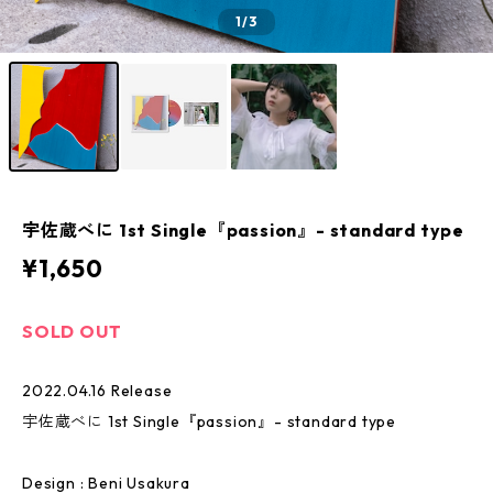
1
/3
宇佐蔵べに 1st Single『passion』- standard type
¥1,650
SOLD OUT
2022.04.16 Release
宇佐蔵べに 1st Single『passion』- standard type
Design : Beni Usakura