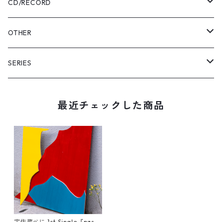
Pants
USABENI ZINE
CD/RECORD
Sweatshirt
USABENI TRAVEL
Beni Usakura
OTHER
Shirts
コラボ
FRUN FRIN FRIENDS
Key Holder
SERIES
KIDS
usabeni
Bag
YAMAHESON;S
最近チェックした商品
Cap
Pouch
Bridge Logo
Hoodie
Sticker
小磯竜也 × NARUHESON;S
Outer
USABENI EXPRESS
ずっとこども
宇佐蔵べに 1st Single『passi