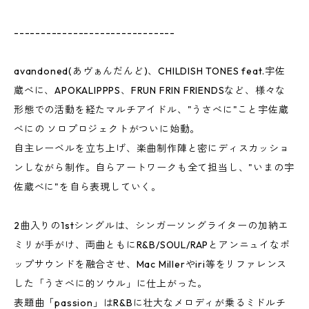
------------------------------
avandoned(あヴぁんだんど)、CHILDISH TONES feat.宇佐
蔵べに、APOKALIPPPS、FRUN FRIN FRIENDSなど、様々な
形態での活動を経たマルチアイドル、"うさべに"こと宇佐蔵
べにの ソロプロジェクトがついに始動。
自主レーベルを立ち上げ、楽曲制作陣と密にディスカッショ
ンしながら制作。自らアートワークも全て担当し、"いまの宇
佐蔵べに"を自ら表現していく。
2曲入りの1stシングルは、シンガーソングライターの加納エ
ミリが手がけ、両曲ともにR&B/SOUL/RAPとアンニュイなポ
ップサウンドを融合させ、Mac Millerやiri等をリファレンス
した「うさべに的ソウル」に仕上がった。
表題曲「passion」はR&Bに壮大なメロディが乗るミドルチ