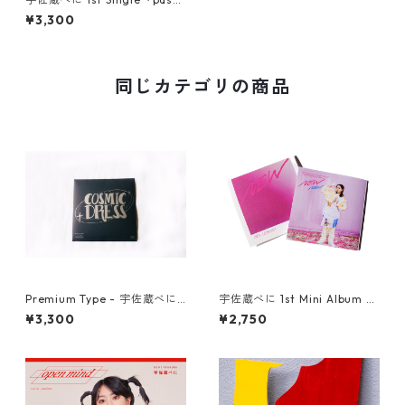
on』- premium type
¥3,300
CONVINCED CHILDREN
同じカテゴリの商品
other
benihouse
Ken Kagami
NARUHESON;S TEAM
Premium Type - 宇佐蔵べに3
宇佐蔵べに 1st Mini Album "N
rd Single『コズミックドレ
EW" New Edition
USABENI GOODS
¥3,300
¥2,750
ス』
Gymnastics Club