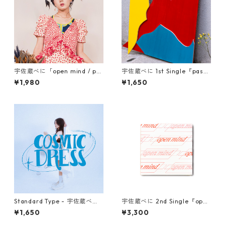
MAYU BENINGO
Local Little Shop
宇佐蔵べに「open mind / pa
宇佐蔵べに 1st Single『passi
Thai
ssion」[7inch Record]
on』- standard type
¥1,980
¥1,650
GREAT FORTUNE
Rakugaki
NANJING CHOCOLATE
Ittengokai
Standard Type - 宇佐蔵べに3
宇佐蔵べに 2nd Single『open
rd Single『コズミックドレ
mind』- Premium Type
¥1,650
¥3,300
ス』