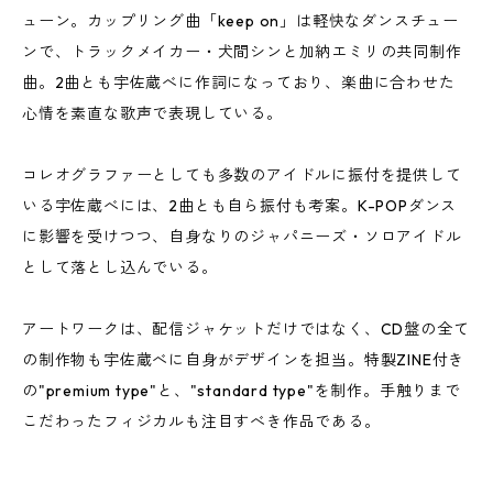
ューン。カップリング曲「keep on」は軽快なダンスチュー
ンで、トラックメイカー・犬間シンと加納エミリの共同制作
曲。2曲とも宇佐蔵べに作詞になっており、楽曲に合わせた
心情を素直な歌声で表現している。
コレオグラファーとしても多数のアイドルに振付を提供して
いる宇佐蔵べには、2曲とも自ら振付も考案。K-POPダンス
に影響を受けつつ、自身なりのジャパニーズ・ソロアイドル
として落とし込んでいる。
アートワークは、配信ジャケットだけではなく、CD盤の全て
の制作物も宇佐蔵べに自身がデザインを担当。特製ZINE付き
の"premium type"と、"standard type"を制作。手触りまで
こだわったフィジカルも注目すべき作品である。